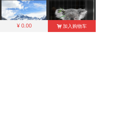
¥
0.00
加入购物车
낙
LNZ Internatioanl Travel Service Ltd.
澳大利亚蓝海商务旅行社
立即购买
立即购买
电话: +86-10-62279624
邮箱: Certification@qualitytourism.cn
China Outbound Tourism Quality Service
Certification
COPYRIGHT©2014-2020 ALL RIGHTS RESERVED 备
案序号:
京ICP备12035470-4号
京ICP备12035470号-4
本网站由阿里云提供云计算及安全服务