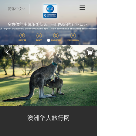
首页
끀
简体中文
ꀅ
项目介绍
申请指南
认证标准
낙
낒
优质商户
最新动态
公示公告
澳洲华人旅行网