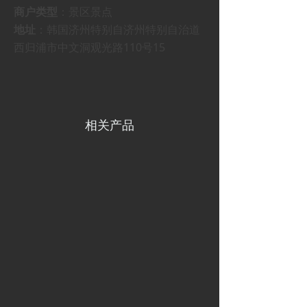
商户类型
：景区景点
地址
：韩国济州特别自济州特别自治道
西归浦市中文洞观光路110号15
相关产品