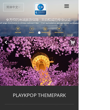
首页
끀
简体中文
ꀅ
项目介绍
申请指南
认证标准
낙
낒
优质商户
最新动态
公示公告
PLAYKPOP THEMEPARK