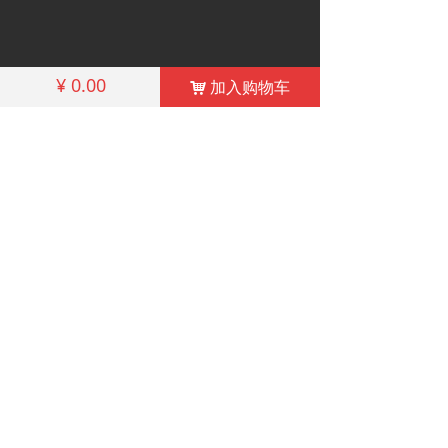
¥
0.00
加入购物车
낙
电话: +86-10-62279624
邮箱: Certification@qualitytourism.cn
China Outbound Tourism Quality Service
Certification
COPYRIGHT©2014-2020 ALL RIGHTS RESERVED 备
案序号:
京ICP备12035470-4号
京ICP备12035470号-4
本网站由阿里云提供云计算及安全服务