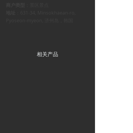
商户类型
：景区景点
地址
：631-34, Minsokhaean-ro,
Pyoseon-myeon, 济州岛，韩国
相关产品