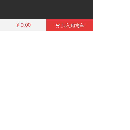
¥
0.00
加入购物车
낙
电话: +86-10-62279624
邮箱: Certification@qualitytourism.cn
China Outbound Tourism Quality Service
Certification
COPYRIGHT©2014-2020 ALL RIGHTS RESERVED 备
案序号:
京ICP备12035470-4号
京ICP备12035470号-4
本网站由阿里云提供云计算及安全服务