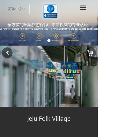
首页
끀
简体中文
ꀅ
项目介绍
申请指南
认证标准
낙
낒
优质商户
最新动态
公示公告
Jeju Folk Village