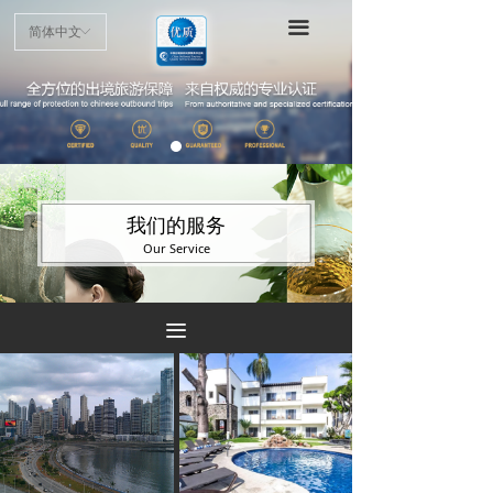
首页
끀
简体中文
ꀅ
项目介绍
申请指南
认证标准
优质商户
我们的服务
Our Service
最新动态
公示公告
끀